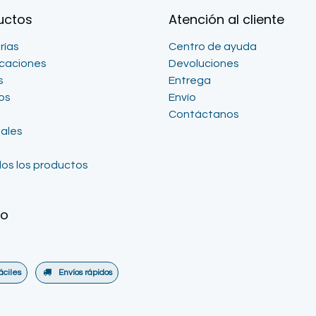
uctos
Atención al cliente
rías
Centro de ayuda
icaciones
Devoluciones
s
Entrega
os
Envío
Contáctanos
iales
os los productos
go
áciles
Envíos rápidos