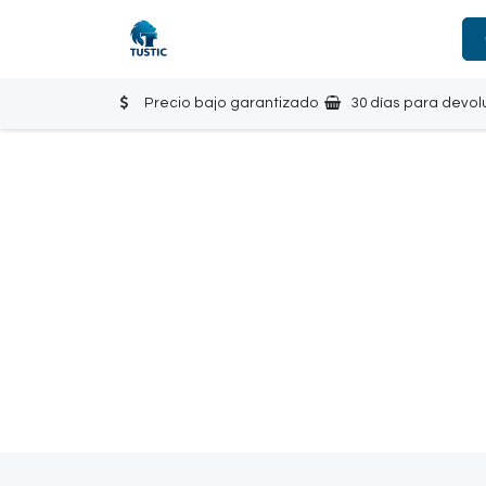
Ir al contenido
Tienda
Inicio
Contáctanos
Precio bajo garantizado
30 días para devol