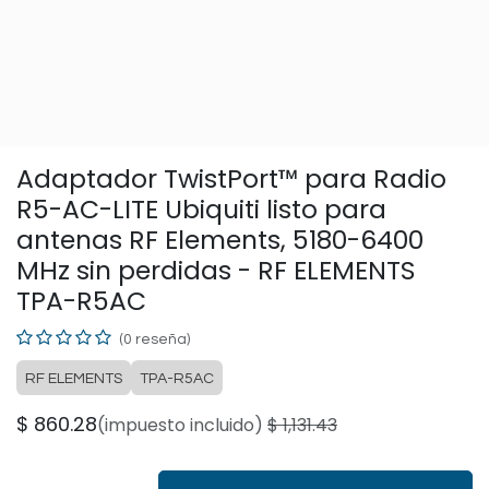
Adaptador TwistPort™ para Radio
R5-AC-LITE Ubiquiti listo para
antenas RF Elements, 5180-6400
MHz sin perdidas - RF ELEMENTS
TPA-R5AC
(0 reseña)
RF ELEMENTS
TPA-R5AC
$
860.28
(impuesto incluido)
$
1,131.43