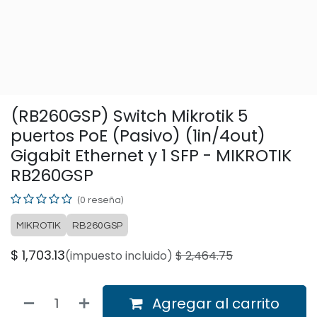
(RB260GSP) Switch Mikrotik 5
puertos PoE (Pasivo) (1in/4out)
Gigabit Ethernet y 1 SFP - MIKROTIK
RB260GSP
(0 reseña)
MIKROTIK
RB260GSP
$
1,703.13
(impuesto incluido)
$
2,464.75
Agregar al carrito