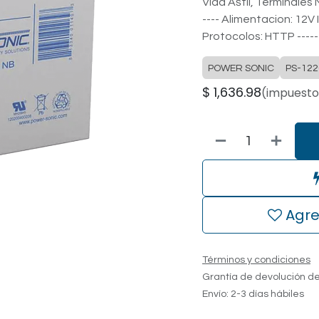
Vida Ãštil, Terminales N
---- Alimentacion: 12V 
Protocolos: HTTP --------
POWER SONIC
PS-122
$
1,636.98
(impuesto 
Agre
Términos y condiciones
Grantía de devolución de
Envío: 2-3 días hábiles