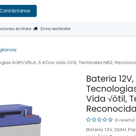
Contáctanos
uciones en línea
Envío estándar
gilancia
ogias AGM/VRLA, 5 AÒos Vida √ötil, Terminales NB2, Reconoc
Bateria 12V
Tecnologia
Vida √ötil, 
Reconocida
(0 reseña)
Bateria 12V, 20AH, P