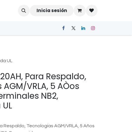
Inicia sesión
ida UL
, 20AH, Para Respaldo,
s AGM/VRLA, 5 AÒos
Terminales NB2,
 UL
ara Respaldo, Tecnologias AGM/VRLA, 5 Años