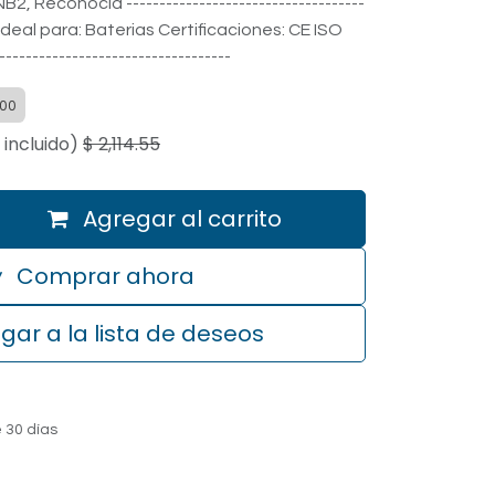
B2, Reconocid ------------------------------------
Ideal para: Baterias Certificaciones: CE ISO
--------------------------------
00
incluido)
$
2,114.55
Agregar al carrito
Comprar ahora
gar a la lista de deseos
 30 días