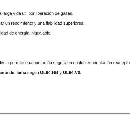
larga vida util por liberación de gases.
r un rendimiento y una fiabilidad superiores.
dad de energía inigualable.
vula permite una operación segura en cualquier orientación (excepto e
ante de llama
según
UL94:HB
y
UL94:V0
.