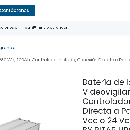
Contáctanos
uciones en línea
Envío estándar
gilancia
1280 Wh, 100Ah, Controlador Incluido, Conexión Directa a Pane
Batería de I
Videovigila
Controlador
Directa a Pa
Vcc o 24 V