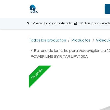
Ir al contenido
Tienda
Inicio
Contáctanos
Precio bajo garantizado
30 días para devol
Todos los productos
Productos
Videovi
Batería de Ion-Litio para Videovigilancia 
POWER LINE BY RITAR LIPV100A
Disponible
Disponible