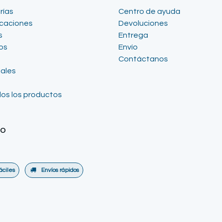
rías
Centro de ayuda
icaciones
Devoluciones
s
Entrega
os
Envío
Contáctanos
iales
os los productos
go
áciles
Envíos rápidos