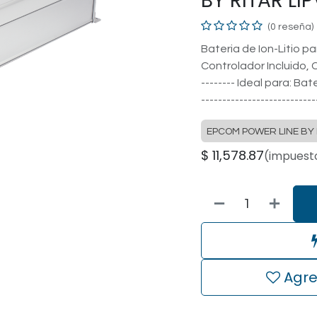
BY RITAR LI
(0 reseña)
Bateria de Ion-Litio p
Controlador Incluido, Co
-------- Ideal para: Ba
---------------------------
EPCOM POWER LINE BY 
$
11,578.87
(impuesto
Agre