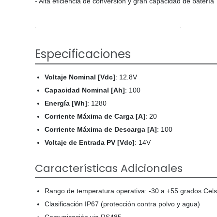
- Alta eficiencia de conversión y gran capacidad de batería
Especificaciones
Voltaje Nominal [Vdc]
: 12.8V
Capacidad Nominal [Ah]
: 100
Energía [Wh]
: 1280
Corriente Máxima de Carga [A]
: 20
Corriente Máxima de Descarga [A]
: 100
Voltaje de Entrada PV [Vdc]
: 14V
Características Adicionales
Rango de temperatura operativa: -30 a +55 grados Cels
Clasificación IP67 (protección contra polvo y agua)
Comunicación via RS485