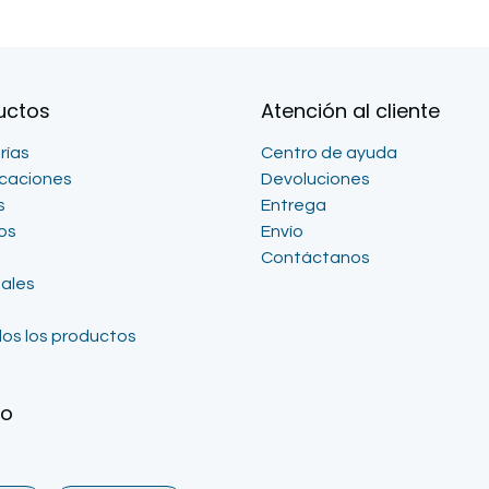
uctos
Atención al cliente
rías
Centro de ayuda
icaciones
Devoluciones
s
Entrega
os
Envío
Contáctanos
iales
os los productos
go