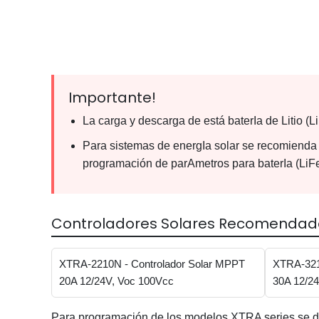
Importante!
La carga y descarga de está baterIa de Litio (
Para sistemas de energIa solar se recomien
programación de parAmetros para baterIa (Li
Controladores Solares Recomendad
XTRA-2210N - Controlador Solar MPPT
XTRA-321
20A 12/24V, Voc 100Vcc
30A 12/2
Para programación de los modelos XTRA series se d