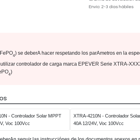
Envío: 2-3 días hábiles
LiFePO
) se deberA hacer respetando los parAmetros en la espec
4
da utilizar controlador de carga marca EPEVER Serie XTRA-
FePO
)
4
os
0N - Controlador Solar MPPT
XTRA-4210N - Controlador Sol
4V, Voc 100Vcc
40A 12/24V, Voc 100Vcc
eberAn seguir las instrucciónes de los documentos anexos en 