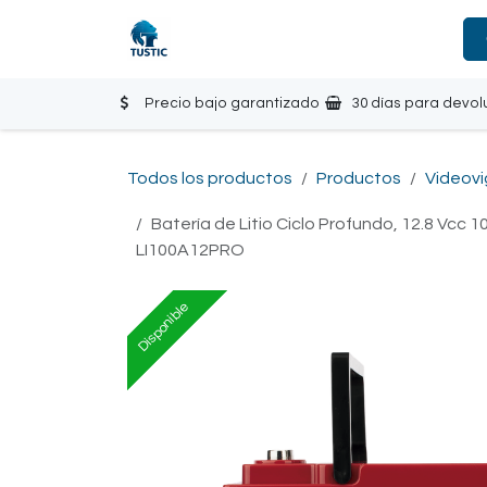
Ir al contenido
Tienda
Inicio
Contáctanos
Precio bajo garantizado
30 días para devol
Todos los productos
Productos
Videovi
Batería de Litio Ciclo Profundo, 12.8 Vcc
LI100A12PRO
Disponible
Disponible