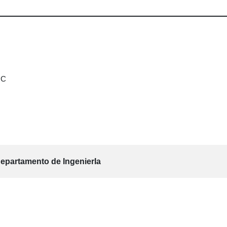
°C
epartamento de IngenierIa