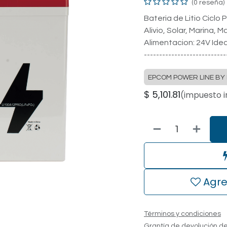
(0 reseña)
Bateria de Litio Ciclo
Alivio, Solar, Marina, Ma
Alimentacion: 24V Ideal
---------------------------
EPCOM POWER LINE BY 
$
5,101.81
(impuesto i
Agre
Términos y condiciones
Grantía de devolución de