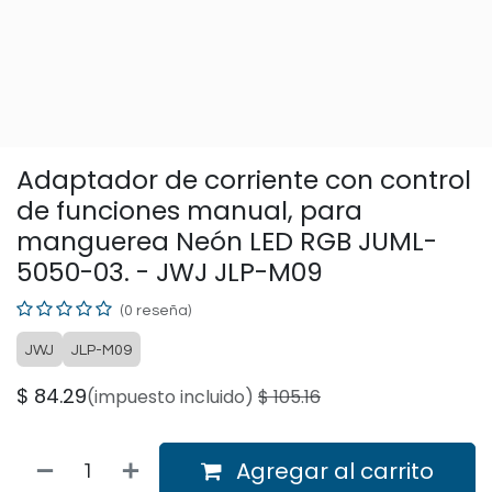
Adaptador de corriente con control
de funciones manual, para
manguerea Neón LED RGB JUML-
5050-03. - JWJ JLP-M09
(0 reseña)
JWJ
JLP-M09
$
84.29
(impuesto incluido)
$
105.16
Agregar al carrito