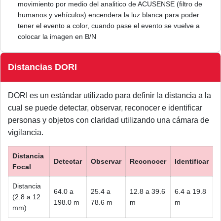
movimiento por medio del analitico de ACUSENSE (filtro de
humanos y vehículos) encendera la luz blanca para poder
tener el evento a color, cuando pase el evento se vuelve a
colocar la imagen en B/N
Distancias DORI
DORI es un estándar utilizado para definir la distancia a la
cual se puede detectar, observar, reconocer e identificar
personas y objetos con claridad utilizando una cámara de
vigilancia.
Distancia
Detectar
Observar
Reconocer
Identificar
Focal
Distancia
64.0 a
25.4 a
12.8 a 39.6
6.4 a 19.8
(2.8 a 12
198.0 m
78.6 m
m
m
mm)