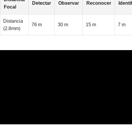
Detectar
Observar
Reconocer
Identi
Focal
Distancia
76 m
30 m
15 m
7 m
(2.8mm)