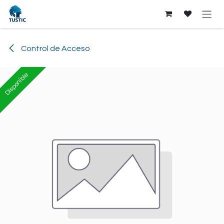
Ir al contenido
Control de Acceso
Disponible
Disponible