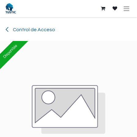
Ir al contenido
Control de Acceso
Disponible
Disponible