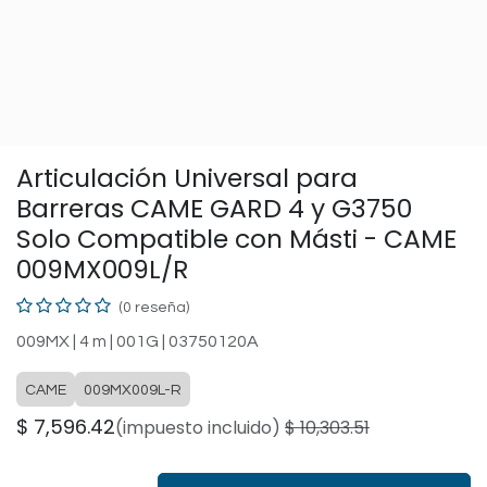
Articulación Universal para
Barreras CAME GARD 4 y G3750
Solo Compatible con Másti - CAME
009MX009L/R
(0 reseña)
009MX | 4 m | 001G | 03750120A
CAME
009MX009L-R
$
7,596.42
(impuesto incluido)
$
10,303.51