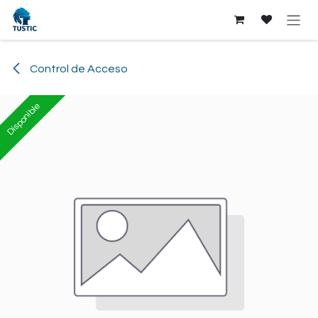
Ir al contenido
Control de Acceso
Disponible
Disponible