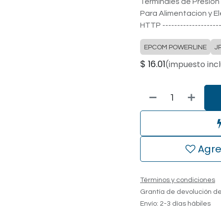
Terminales de Presion ---
Para Alimentacion y El
HTTP --------------------
EPCOM POWERLINE
J
$
16.01
(impuesto incl
Agre
Términos y condiciones
Grantía de devolución de
Envío: 2-3 días hábiles