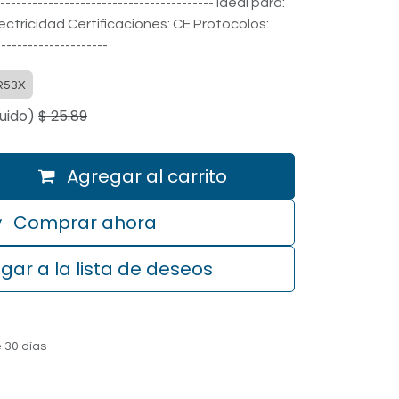
------------------------------------- Ideal para:
ectricidad Certificaciones: CE Protocolos:
--------------------
R53X
uido)
$
25.89
Agregar al carrito
Comprar ahora
gar a la lista de deseos
 30 días