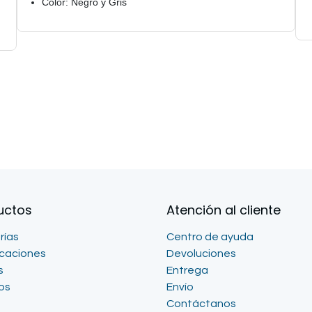
Color: Negro y Gris
uctos
Atención al cliente
rías
Centro de ayuda
icaciones
Devoluciones
s
Entrega
os
Envío
Contáctanos